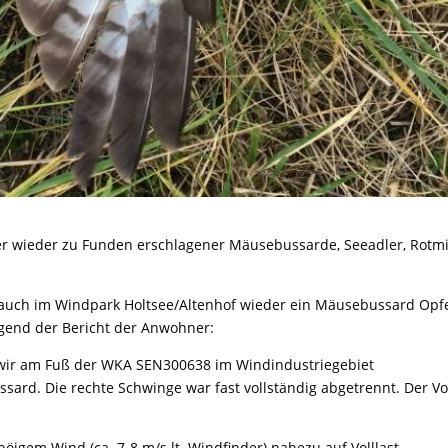
r wieder zu Funden erschlagener Mäusebussarde, Seeadler, Rotmi
ss auch im Windpark Holtsee/Altenhof wieder ein Mäusebussard Opf
lgend der Bericht der Anwohner:
wir am Fuß der WKA SEN300638 im Windindustriegebiet
ard. Die rechte Schwinge war fast vollständig abgetrennt. Der Vo
igem Wind (ca. 7-8 m/s lt. Windfinder) nahezu auf Volllast.