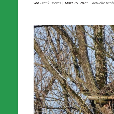
von
Frank Dreves
|
März 29, 2021
|
aktuelle Beob