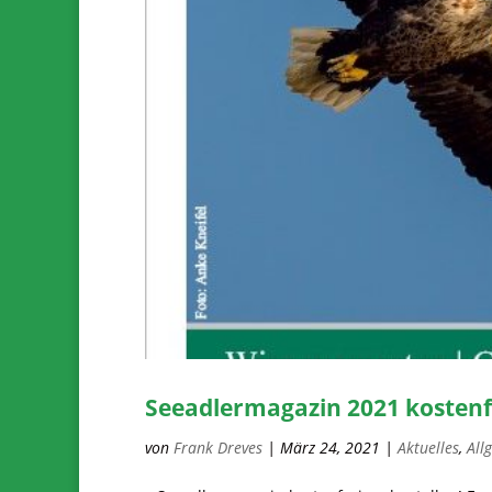
Seeadlermagazin 2021 kostenfr
von
Frank Dreves
|
März 24, 2021
|
Aktuelles
,
All