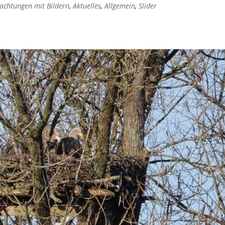
achtungen mit Bildern
,
Aktuelles
,
Allgemein
,
Slider