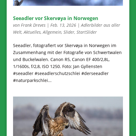
Seeadler vor Skervøya in Norwegen
von
Frank Dreves
|
Feb. 13, 2026
|
Adlerbilder aus aller
Welt
,
Aktuelles
,
Allgemein
,
Slider
,
StartSlider
Seeadler, fotografiert vor Skervøya in Norwegen im
Zusammenhang mit der Fotografie von Schwertwalen
und Buckelwalen. Canon R5, Canon EF 400/2,8L,
1/1600s, f/2,8, ISO 1250. Foto: Jan Gyllensten
#seeadler #seeadlerschutzschlei #derseeadler
#naturparkschlei...