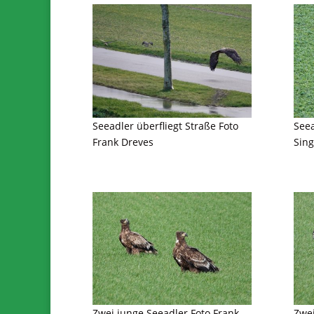
Seeadler überfliegt Straße Foto
See
Frank Dreves
Sin
Zwei junge Seeadler Foto Frank
Zwei