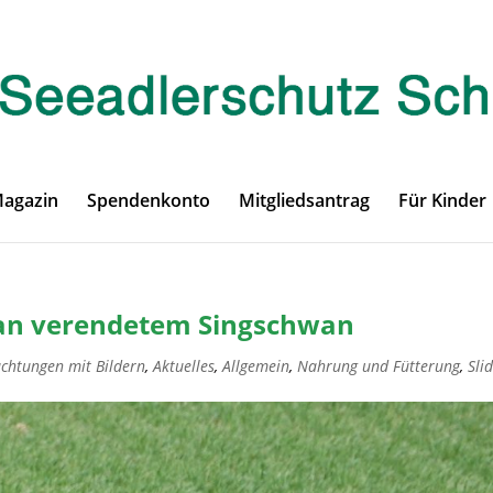
Magazin
Spendenkonto
Mitgliedsantrag
Für Kinder
 an verendetem Singschwan
achtungen mit Bildern
,
Aktuelles
,
Allgemein
,
Nahrung und Fütterung
,
Sli