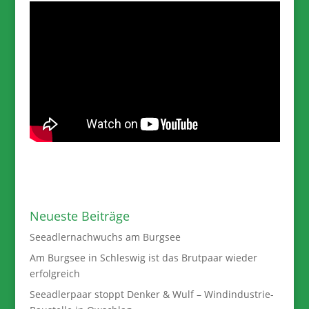
Neueste Beiträge
Seeadlernachwuchs am Burgsee
Am Burgsee in Schleswig ist das Brutpaar wieder
erfolgreich
Seeadlerpaar stoppt Denker & Wulf – Windindustrie-