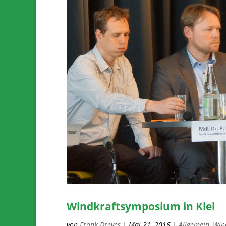
Windkraftsymposium in Kiel
von
Frank Dreves
|
Mai 21, 2016
|
Allgemein
,
Win