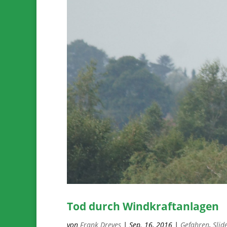
Tod durch Windkraftanlagen
von
Frank Dreves
|
Sep. 16, 2016
|
Gefahren
,
Slid